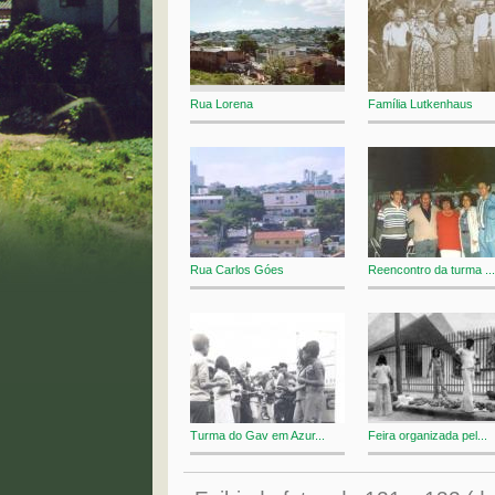
Rua Lorena
Família Lutkenhaus
Rua Carlos Góes
Reencontro da turma ...
Turma do Gav em Azur...
Feira organizada pel...