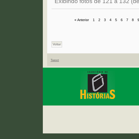
Exibindo fotos de 121 a 132
(de
« Anterior
1
2
3
4
5
6
7
8
Voltar
Tweet