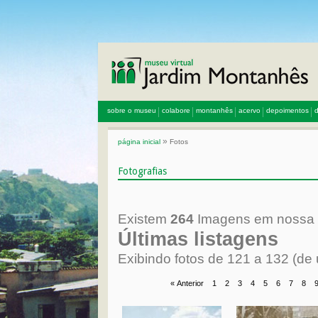
sobre o museu
colabore
montanhês
acervo
depoimentos
d
»
página inicial
Fotos
Fotografias
Existem
264
Imagens em nossa 
Últimas listagens
Exibindo fotos de 121 a 132
(de 
« Anterior
1
2
3
4
5
6
7
8